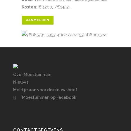
Kosten:
€ 1200,-/€1452,-
AANMELDEN
Over Moestuinman
Nieuws
Meld je aan voor de nieuwsbrief
Moestuinman op Facebook
CONTACTGEGEVENS