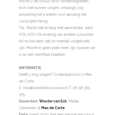
Mocht u de cursus door omstandigheden
toch niet kunnen volgen, ontvangt u bij
annulering tot 4 weken voor aanvang het
cursusgeld terug.
Tip: Wacht niet te lang met aanmelden, want
VOL=VOL! De ervaring van andere cursussen
tot nu toe leert, dat ze meestal volgeboekt
zijn. Mocht er geen plek meer zijn, kunnen we
u op een wachtlijst plaatsen.
INFORMATIE
Heeft u nog vragen? Contactpersoon is Max
de Corte:
E: max@voedselboscursus.nl T: 06-18 365
375
Docenten:
Wouter van Eck
, Malika
Cieremans &
Max de Corte
Data:
maart 2020 start een nieuwe jaarcursus