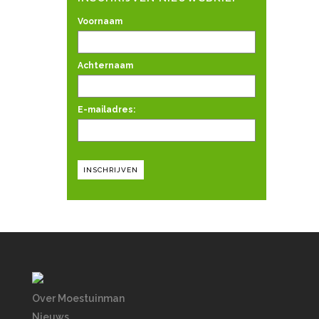
Voornaam
Achternaam
E-mailadres:
Over Moestuinman
Nieuws