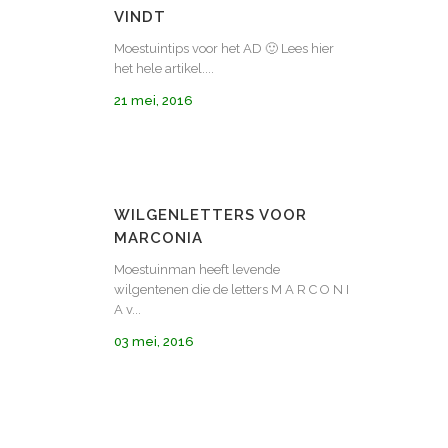
VINDT
Moestuintips voor het AD 🙂 Lees hier
het hele artikel....
21 mei, 2016
WILGENLETTERS VOOR
MARCONIA
Moestuinman heeft levende
wilgentenen die de letters M A R C O N I
A v...
03 mei, 2016