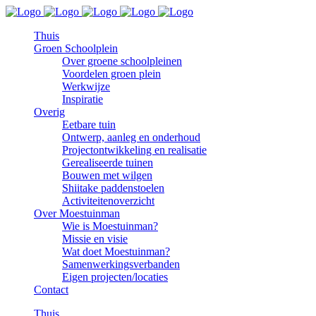
Thuis
Groen Schoolplein
Over groene schoolpleinen
Voordelen groen plein
Werkwijze
Inspiratie
Overig
Eetbare tuin
Ontwerp, aanleg en onderhoud
Projectontwikkeling en realisatie
Gerealiseerde tuinen
Bouwen met wilgen
Shiitake paddenstoelen
Activiteitenoverzicht
Over Moestuinman
Wie is Moestuinman?
Missie en visie
Wat doet Moestuinman?
Samenwerkingsverbanden
Eigen projecten/locaties
Contact
Thuis