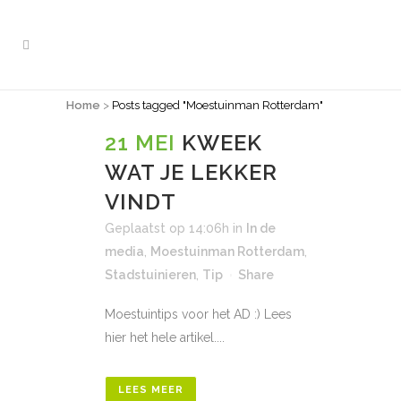
Home
>
Posts tagged "Moestuinman Rotterdam"
MOESTUINMAN ROTTERDAM TAG
21 MEI
KWEEK
WAT JE LEKKER
VINDT
Geplaatst op 14:06h
in
In de
media
,
Moestuinman Rotterdam
,
Stadstuinieren
,
Tip
Share
Moestuintips voor het AD :) Lees
hier het hele artikel....
LEES MEER