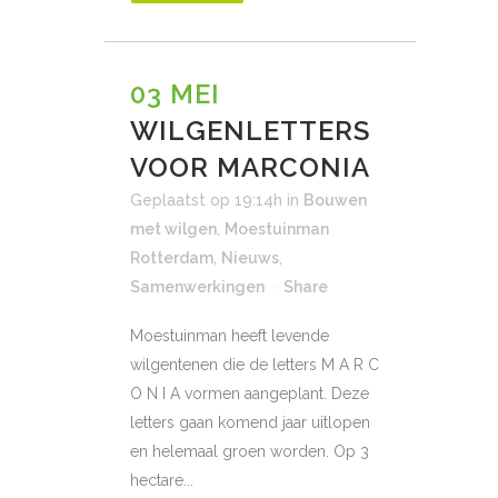
03 MEI
WILGENLETTERS
VOOR MARCONIA
Geplaatst op 19:14h
in
Bouwen
met wilgen
,
Moestuinman
Rotterdam
,
Nieuws
,
Samenwerkingen
Share
Moestuinman heeft levende
wilgentenen die de letters M A R C
O N I A vormen aangeplant. Deze
letters gaan komend jaar uitlopen
en helemaal groen worden. Op 3
hectare...